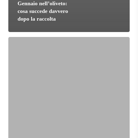
Gennaio nell’oliveto:
cosa succede davvero
dopo la raccolta
Olivicoltura
nella
Tuscia:
perché
il
territorio
incide
davvero
sull’olio