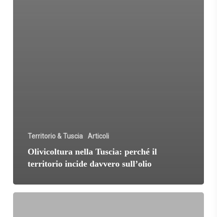
Territorio & Tuscia
Articoli
Olivicoltura nella Tuscia: perché il
territorio incide davvero sull’olio
Quanto
dura