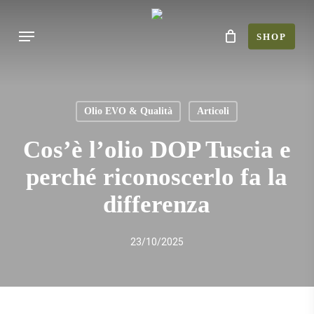
Skip
Menu
to
SHOP
main
content
Olio EVO & Qualità
Articoli
Cos’è l’olio DOP Tuscia e
perché riconoscerlo fa la
differenza
23/10/2025