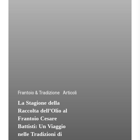
Frantoio
Cesare
Battisti:
Un
Viaggio
nelle
Tradizioni
di
Vetralla
Frantoio & Tradizione
Articoli
La Stagione della
Raccolta dell’Olio al
Frantoio Cesare
Battisti: Un Viaggio
nelle Tradizioni di