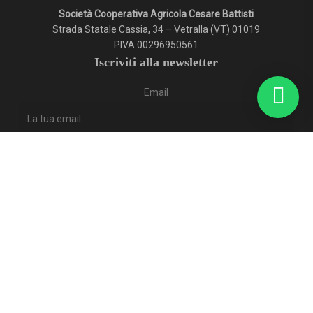
Società Cooperativa Agricola Cesare Battisti
Strada Statale Cassia, 34 – Vetralla (VT) 01019
PIVA 00296950561
Iscriviti alla newsletter
Email
Ho letto e accetto l'informativa privacy.
Lascia vuoto questo campo
Iscriviti
© 2026 Frantoio Cesare Battisti.
facebook
google-
instagram
plus