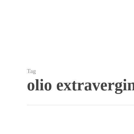
Skip
to
main
content
Tag
olio extravergin