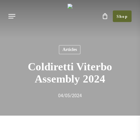
Skip
Menu
to
Shop
main
content
Articles
Coldiretti Viterbo
Assembly 2024
04/05/2024