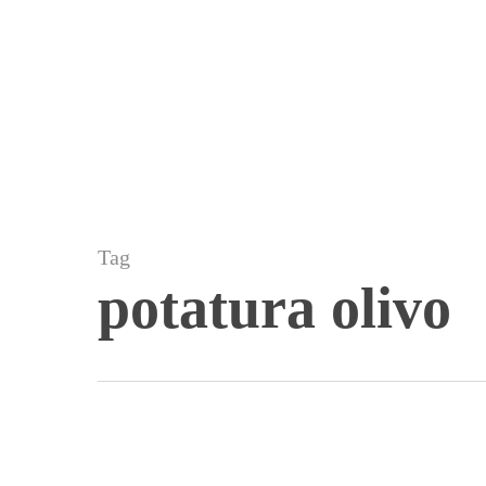
Skip
to
main
content
Tag
potatura olivo