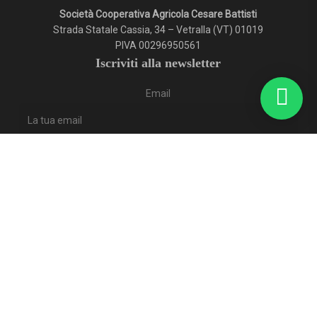
Società Cooperativa Agricola Cesare Battisti
Strada Statale Cassia, 34 – Vetralla (VT) 01019
PIVA 00296950561
Iscriviti alla newsletter
Email
Ho letto e accetto l'informativa privacy.
Lascia vuoto questo campo
Iscriviti
© 2026 Frantoio Cesare Battisti.
facebook
google-
instagram
plus